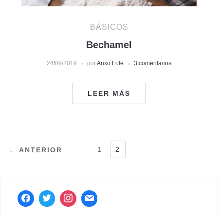
BÁSICOS
Bechamel
24/09/2019
por
Anxo Fole
3 comentarios
LEER MÁS
PAGINACIÓN
1
2
← ANTERIOR
DE
ENTRADAS