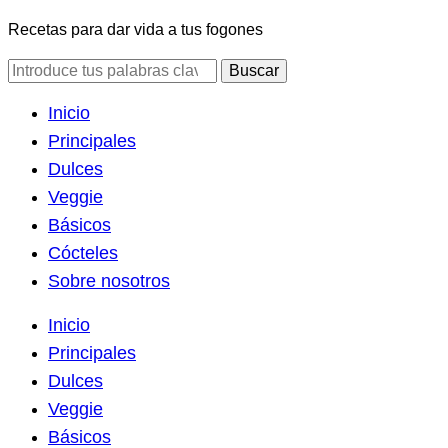
Recetas para dar vida a tus fogones
Inicio
Principales
Dulces
Veggie
Básicos
Cócteles
Sobre nosotros
Inicio
Principales
Dulces
Veggie
Básicos