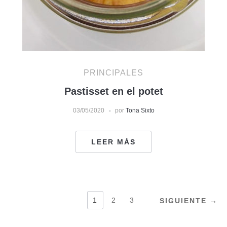
PRINCIPALES
Pastisset en el potet
03/05/2020
por
Tona Sixto
LEER MÁS
PAGINACIÓN
1
2
3
SIGUIENTE →
DE
ENTRADAS