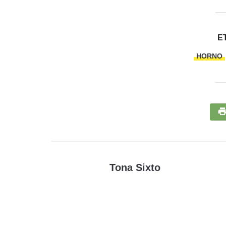
E
HORNO
Tona Sixto