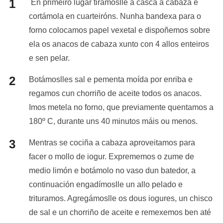
En primeiro lugar tirámoslle a casca á cabaza e
cortámola en cuarteiróns. Nunha bandexa para o
forno colocamos papel vexetal e dispoñemos sobre
ela os anacos de cabaza xunto con 4 allos enteiros
e sen pelar.
Botámoslles sal e pementa moída por enriba e
regamos cun chorriño de aceite todos os anacos.
Imos metela no forno, que previamente quentamos a
180º C, durante uns 40 minutos máis ou menos.
Mentras se cociña a cabaza aproveitamos para
facer o mollo de iogur. Exprememos o zume de
medio limón e botámolo no vaso dun batedor, a
continuación engadímoslle un allo pelado e
trituramos. Agregámoslle os dous iogures, un chisco
de sal e un chorriño de aceite e remexemos ben até