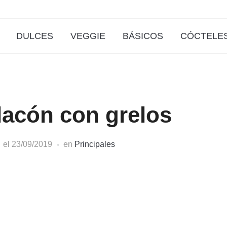
DULCES
VEGGIE
BÁSICOS
CÓCTELE
lacón con grelos
el
23/09/2019
en
Principales