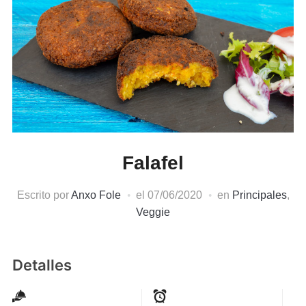
Falafel
Escrito por
Anxo Fole
el
07/06/2020
en
Principales
,
Veggie
Detalles